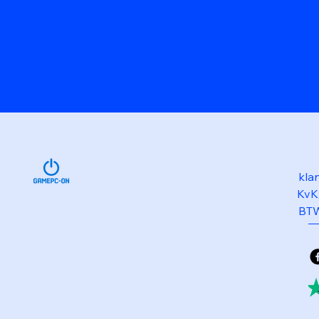
kla
KvK
BTW