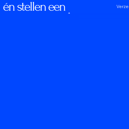
én stellen een pc samen di
Verz